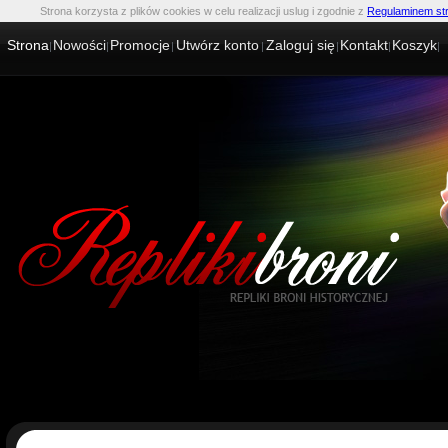
Strona korzysta z plików cookies w celu realizacji uslug i zgodnie z
Regulaminem st
Strona
Nowości
Promocje
Utwórz konto
Zaloguj się
Kontakt
Koszyk