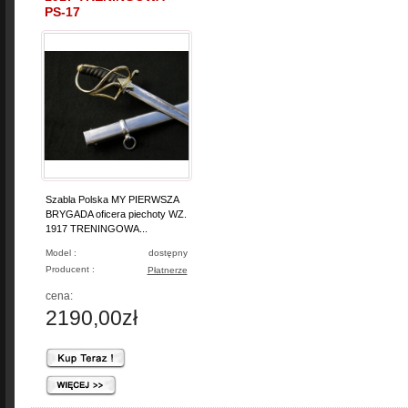
PS-17
Szabla Polska MY PIERWSZA
BRYGADA oficera piechoty WZ.
1917 TRENINGOWA...
Model :
dostępny
Producent :
Płatnerze
cena:
2190,00zł