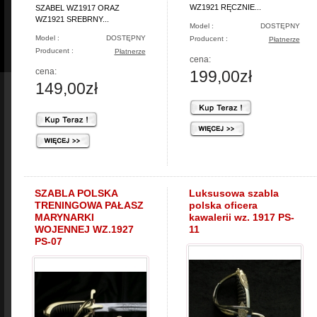
WZ1921 RĘCZNIE...
SZABEL WZ1917 ORAZ
WZ1921 SREBRNY...
Model :
DOSTĘPNY
Model :
DOSTĘPNY
Producent :
Płatnerze
Producent :
Płatnerze
cena:
cena:
199,00zł
149,00zł
SZABLA POLSKA
Luksusowa szabla
TRENINGOWA PAŁASZ
polska oficera
MARYNARKI
kawalerii wz. 1917 PS-
WOJENNEJ WZ.1927
11
PS-07