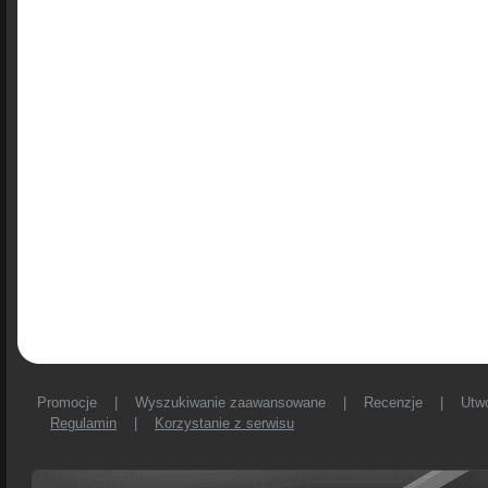
Promocje
|
Wyszukiwanie zaawansowane
|
Recenzje
|
Utw
Regulamin
|
Korzystanie z serwisu