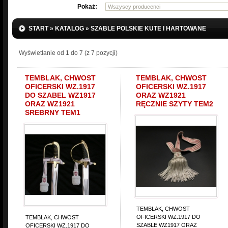
Pokaż:
START
»
KATALOG
»
SZABLE POLSKIE KUTE I HARTOWANE
Wyświetlanie od
1
do
7
(z
7
pozycji)
TEMBLAK, CHWOST
TEMBLAK, CHWOST
OFICERSKI WZ.1917
OFICERSKI WZ.1917
DO SZABEL WZ1917
ORAZ WZ1921
ORAZ WZ1921
RĘCZNIE SZYTY TEM2
SREBRNY TEM1
TEMBLAK, CHWOST
OFICERSKI WZ.1917 DO
TEMBLAK, CHWOST
SZABLE WZ1917 ORAZ
OFICERSKI WZ.1917 DO