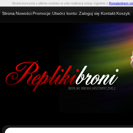
Strona korzysta z plików cookies w celu realizacji uslug i zgodnie z
Regulaminem st
Strona
Nowości
Promocje
Utwórz konto
Zaloguj się
Kontakt
Koszyk