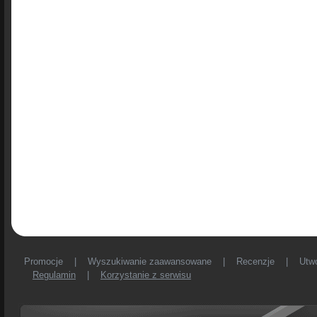
Promocje
|
Wyszukiwanie zaawansowane
|
Recenzje
|
Utw
Regulamin
|
Korzystanie z serwisu