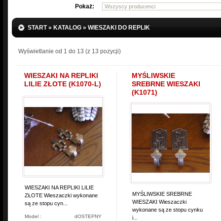
Pokaż:
START
»
KATALOG
»
WIESZAKI DO REPLIK
Wyświetlanie od
1
do
13
(z
13
pozycji)
WIESZAKI NA REPLIKI
MYŚLIWSKIE
LILIE ZŁOTE (K1070-L)
SREBRNE WIESZAKI
(K1071)
WIESZAKI NA REPLIKI LILIE
MYŚLIWSKIE SREBRNE
ZŁOTE Wieszaczki wykonane
WIESZAKI Wieszaczki
są ze stopu cyn...
wykonane są ze stopu cynku
Model :
dOSTEPNY
i...