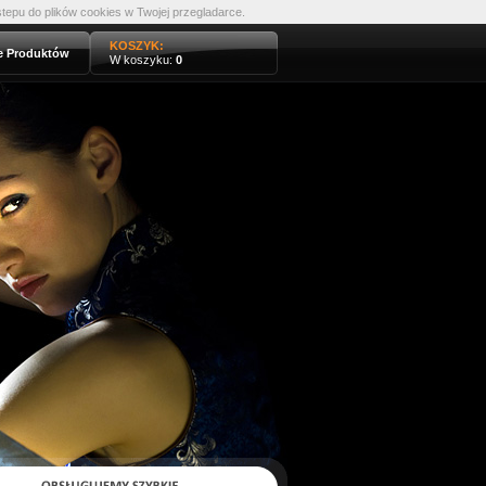
tepu do plików cookies w Twojej przegladarce.
KOSZYK:
e Produktów
W koszyku:
0