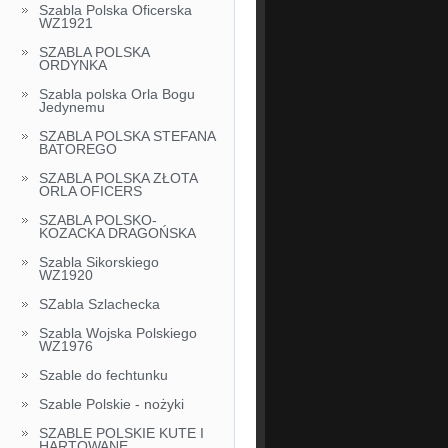
Szabla Polska Oficerska
WZ1921
SZABLA POLSKA
ORDYNKA
Szabla polska Orla Bogu
Jedynemu
SZABLA POLSKA STEFANA
BATOREGO
SZABLA POLSKA ZŁOTA
ORLA OFICERS
SZABLA POLSKO-
KOZACKA DRAGOŃSKA
Szabla Sikorskiego
WZ1920
SZabla Szlachecka
Szabla Wojska Polskiego
WZ1976
Szable do fechtunku
Szable Polskie - nożyki
SZABLE POLSKIE KUTE I
HARTOWANE