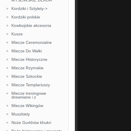
MYŚLIWSKIE DEKOR
Kordziki i Sztylety->
Kordziki polskie
Kowbojskie akcesoria
Kusze
Miecze Ceremonialne
Miecze Do Walki
Miecze Historyczne
Miecze Rzymskie
Miecze Szkockie
Miecze Templariuszy
Miecze treningowe
drewniane i z
Miecze Wikingów
Muszkiety
Noże Gurkhów khukri