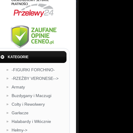
KATEGORIE
-FIGURKI FORCHINO-
-RZEŹBY VERONESE-->
Armaty
Buzdygany i Maczugi
Colty i Rewolwery
Garłacze
Halabardy i Włócznie
Hełmy->