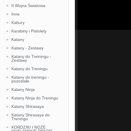
II Wojna Światowa
Inne
Kabury
Karabiny i Pistolety
Katany
Katany - Zestawy
Katany do Treiningu -
Zestawy
Katany do Treningu
Katany do treningu -
pozostałe
Katany Ninja
Katany Ninja do Treningu
Katany Shirasaya
Katany Shirasaya do
Treningu
KORDZIKI I NOŻE