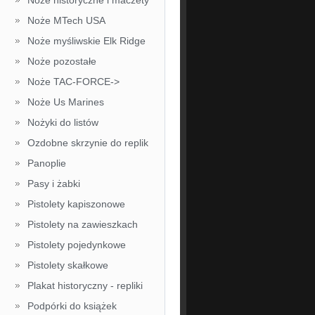
Noże historyczne i maczety
Noże MTech USA
Noże myśliwskie Elk Ridge
Noże pozostałe
Noże TAC-FORCE->
Noże Us Marines
Nożyki do listów
Ozdobne skrzynie do replik
Panoplie
Pasy i żabki
Pistolety kapiszonowe
Pistolety na zawieszkach
Pistolety pojedynkowe
Pistolety skałkowe
Plakat historyczny - repliki
Podpórki do książek