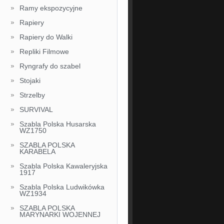
Ramy ekspozycyjne
Rapiery
Rapiery do Walki
Repliki Filmowe
Ryngrafy do szabel
Stojaki
Strzelby
SURVIVAL
Szabla Polska Husarska
WZ1750
SZABLA POLSKA
KARABELA
Szabla Polska Kawaleryjska
1917
Szabla Polska Ludwikówka
WZ1934
SZABLA POLSKA
MARYNARKI WOJENNEJ