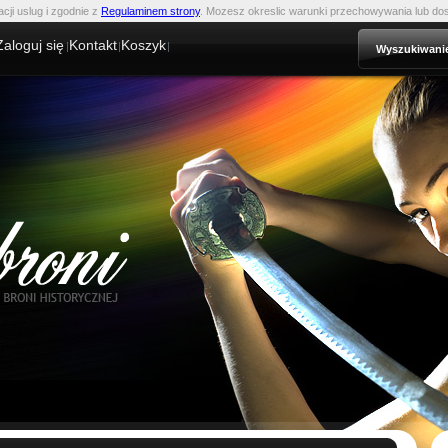
acji uslug i zgodnie z
Regulaminem strony
. Mozesz okreslic warunki przechowywania lub dos
Zaloguj się
Kontakt
Koszyk
Wyszukiwani