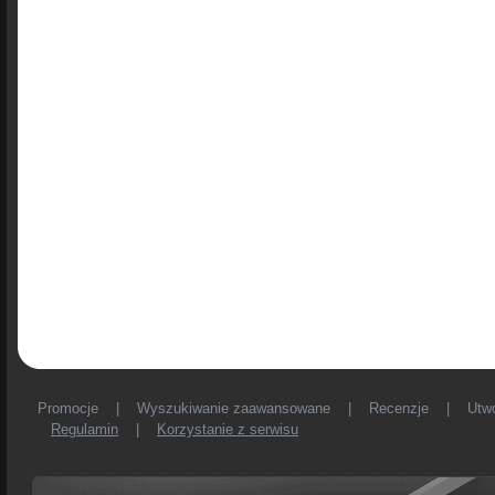
Promocje
|
Wyszukiwanie zaawansowane
|
Recenzje
|
Utw
Regulamin
|
Korzystanie z serwisu