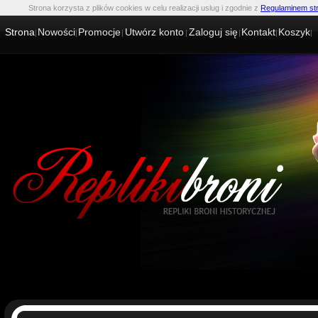
Strona korzysta z plików cookies w celu realizacji uslug i zgodnie z
Regulaminem st
Strona
Nowości
Promocje
Utwórz konto
Zaloguj się
Kontakt
Koszyk