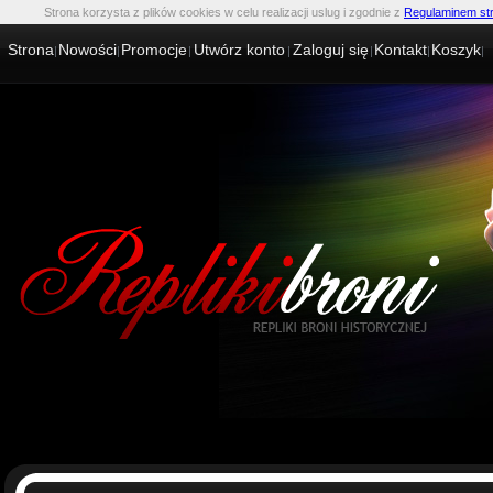
Strona korzysta z plików cookies w celu realizacji uslug i zgodnie z
Regulaminem st
Strona
Nowości
Promocje
Utwórz konto
Zaloguj się
Kontakt
Koszyk