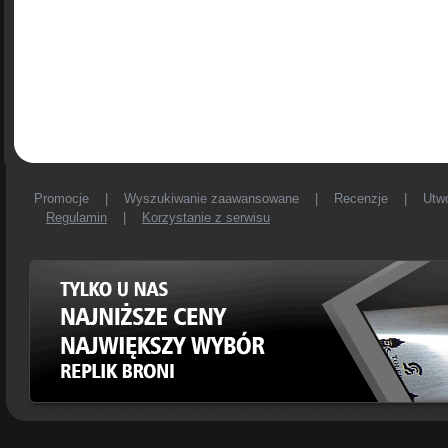
Promocje
|
Wyszukiwanie zaawansowane
|
Recenzje
|
Utw
Regulamin
|
Korzystanie z serwisu