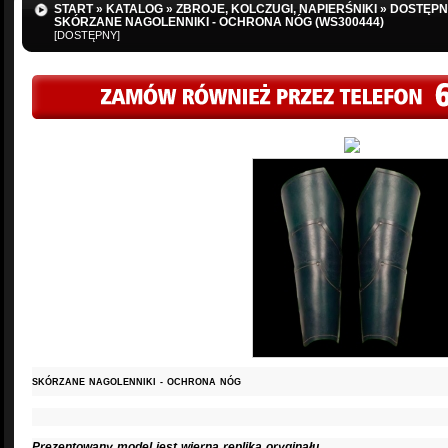
START
»
KATALOG
»
ZBROJE, KOLCZUGI, NAPIERŚNIKI
»
DOSTĘPN
SKÓRZANE NAGOLENNIKI - OCHRONA NÓG (WS300444)
[DOSTĘPNY]
SKÓRZANE NAGOLENNIKI - OCHRONA NÓG
Prezentowany model jest wierną repliką oryginału.