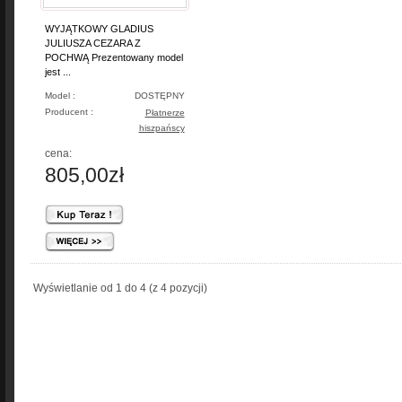
WYJĄTKOWY GLADIUS
JULIUSZA CEZARA Z
POCHWĄ Prezentowany model
jest ...
Model :
DOSTĘPNY
Producent :
Płatnerze
hiszpańscy
cena:
805,00zł
Wyświetlanie od
1
do
4
(z
4
pozycji)