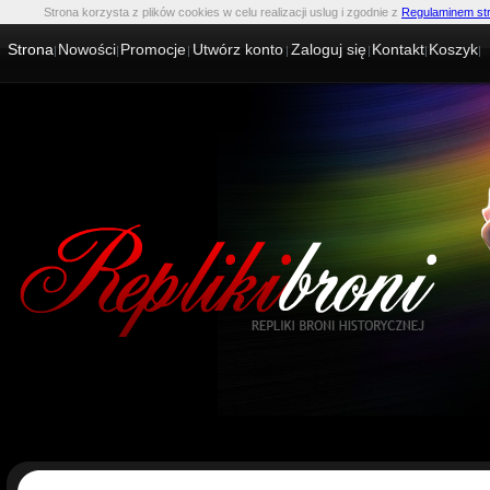
Strona korzysta z plików cookies w celu realizacji uslug i zgodnie z
Regulaminem st
Strona
Nowości
Promocje
Utwórz konto
Zaloguj się
Kontakt
Koszyk