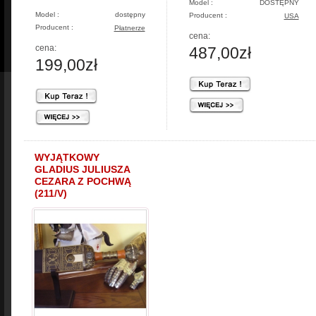
Model :
DOSTĘPNY
Model :
dostępny
Producent :
USA
Producent :
Płatnerze
cena:
cena:
487,00zł
199,00zł
WYJĄTKOWY
GLADIUS JULIUSZA
CEZARA Z POCHWĄ
(211/V)