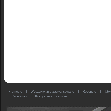
Promocje
|
Wyszukiwanie zaawansowane
|
Recenzje
|
Utw
Regulamin
|
Korzystanie z serwisu