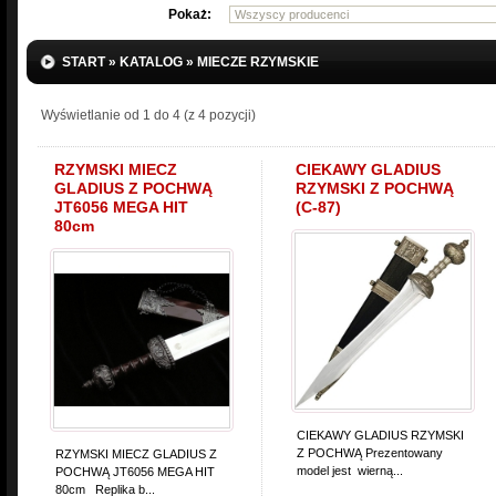
Pokaż:
START
»
KATALOG
»
MIECZE RZYMSKIE
Wyświetlanie od
1
do
4
(z
4
pozycji)
RZYMSKI MIECZ
CIEKAWY GLADIUS
GLADIUS Z POCHWĄ
RZYMSKI Z POCHWĄ
JT6056 MEGA HIT
(C-87)
80cm
CIEKAWY GLADIUS RZYMSKI
Z POCHWĄ Prezentowany
RZYMSKI MIECZ GLADIUS Z
model jest wierną...
POCHWĄ JT6056 MEGA HIT
80cm Replika b...